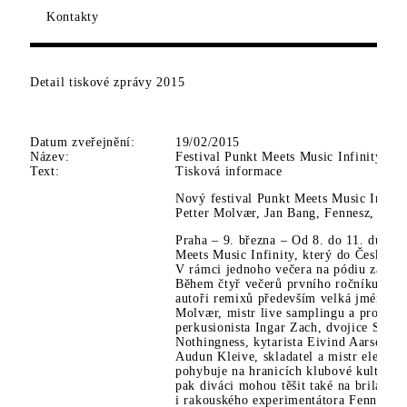
Kontakty
Detail tiskové zprávy
2015
Datum zveřejnění:
19/02/2015
Název:
Festival Punkt Meets Music Infinity
Text:
Tisková informace
Nový festival Punkt Meets Music Infini
Petter Molvær, Jan Bang, Fennesz, Erik
Praha – 9. března – Od 8. do 11. dubna 
Meets Music Infinity, který do České re
V rámci jednoho večera na pódiu zazní j
Během čtyř večerů prvního ročníku se př
autoři remixů především velká jména so
Molvær, mistr live samplingu a produce
perkusionista Ingar Zach, dvojice Strei
Nothingness, kytarista Eivind Aarset, z
Audun Kleive, skladatel a mistr elektro
pohybuje na hranicích klubové kultury, 
pak diváci mohou těšit také na brilant
i rakouského experimentátora Fennesze. 