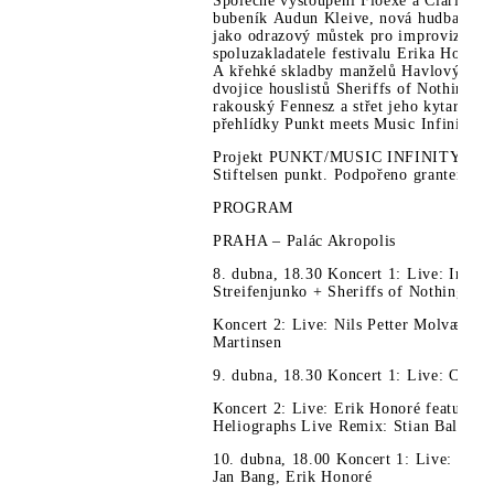
Společné vystoupení Floexe a Clarinet 
bubeník Audun Kleive, nová hudba k če
jako odrazový můstek pro improvizace z
spoluzakladatele festivalu Erika Honor
A křehké skladby manželů Havlových se
dvojice houslistů Sheriffs of Nothingne
rakouský Fennesz a střet jeho kytarovýc
přehlídky Punkt meets Music Infinity b
Projekt PUNKT/MUSIC INFINITY pořádá 
Stiftelsen punkt. Podpořeno grantem eea
PROGRAM
PRAHA – Palác Akropolis
8. dubna, 18.30 Koncert 1: Live: Irena
Streifenjunko + Sheriffs of Nothingness
Koncert 2: Live: Nils Petter Molvær, H
Martinsen
9. dubna, 18.30 Koncert 1: Live: Clari
Koncert 2: Live: Erik Honoré featuring 
Heliographs Live Remix: Stian Balducc
10. dubna, 18.00 Koncert 1: Live: Berg
Jan Bang, Erik Honoré