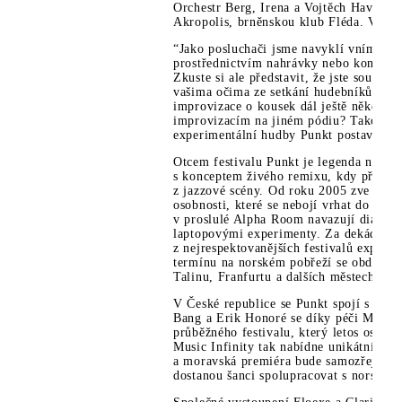
Orchestr Berg, Irena a Vojtěch Havlovi 
Akropolis, brněnskou klub Fléda. Více
“Jako posluchači jsme navyklí vnímat h
prostřednictvím nahrávky nebo koncertu
Zkuste si ale představit, že jste součás
vašima očima ze setkání hudebníků,” líč
improvizace o kousek dál ještě někdo da
improvizacím na jiném pódiu? Takovou p
experimentální hudby Punkt postavený 
Otcem festivalu Punkt je legenda norské
s konceptem živého remixu, kdy přímo n
z jazzové scény. Od roku 2005 zve do s
osobnosti, které se nebojí vrhat do dob
v proslulé Alpha Room navazují dialog 
laptopovými experimenty. Za dekádu se 
z nejrespektovanějších festivalů exper
termínu na norském pobřeží se obdobné 
Talinu, Franfurtu a dalších městech.
V České republice se Punkt spojí s konce
Bang a Erik Honoré se díky péči Music I
průběžného festivalu, který letos oslaví
Music Infinity tak nabídne unikátní set
a moravská premiéra bude samozřejmě v
dostanou šanci spolupracovat s norským